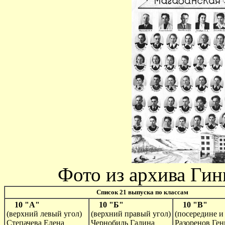
Фото из архива Ги
Список 21 выпуска по классам
10 "А"
10 "Б"
10 "В"
(верхний левый угол)
(верхний правый угол)
(посередине и
Степачева Елена
Чернобиль Галина
Разоренов Ге