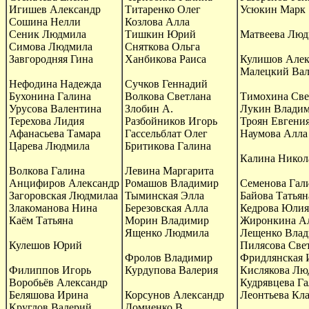
Игишев Александр
Титаренко Олег
Усюкин Марк
Сошина Нелли
Козлова Алла
Сеник Людмила
Тишкин Юрий
Матвеева Люд
Симова Людмила
Сняткова Ольга
Завгородняя Гина
Ханбикова Раиса
Кулишов Алек
Малецкий Ва
Нефодина Надежда
Сучков Геннадий
Бухонина Галина
Волкова Светлана
Тимохина Све
Урусова Валентина
Злобин А.
Лукин Влади
Терехова Лидия
Разбойников Игорь
Троян Евгени
Афанасьева Тамара
Гассельблат Олег
Наумова Алла
Царева Людмила
Бритикова Галина
Калина Никол
Волкова Галина
Левина Маргарита
Анцифиров Александр
Ромашов Владимир
Семенова Гал
Загоровская Людмилаа
Тыминская Элла
Байова Татьян
Злакоманова Нина
Березовская Алла
Кедрова Юлия
Каём Татьяна
Морин Владимир
Жиронкина А
Ященко Людмила
Лещенко Вла
Кулешов Юрий
Пилясова Све
Фролов Владимир
Фридлянская 
Филиппов Игорь
Курдупова Валерия
Кислякова Лю
Воробьёв Александр
Кудрявцева Г
Беляшова Ирина
Корсунов Александр
Леонтьева Кл
Круглов Валерий
Домиенко В.