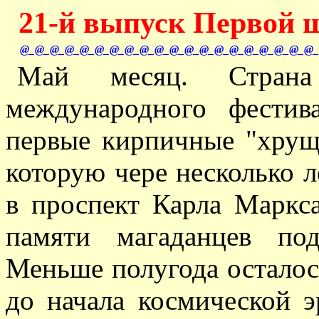
21-й выпуск Первой ш
@_@_@_@_@_@_@_@_@_@_@_@_@_@_@_@_@_@_@_@_
Май месяц. Стран
международного фестив
первые кирпичные "хрущ
которую чере несколько л
в проспект Карла Маркса
памяти магаданцев под
Меньше полугода осталось
до начала космической 