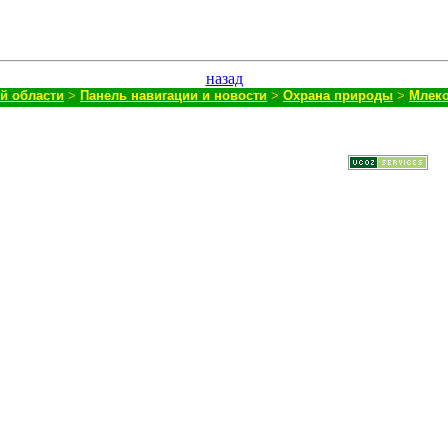
назад
й области
>
Панель навигации и новости
>
Охрана природы
>
Млек