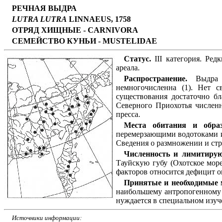
РЕЧНАЯ ВЫДРА
LUTRA LUTRA
LINNAEUS, 1758
ОТРЯД ХИЩНЫЕ - CARNIVORA
СЕМЕЙСТВО КУНЬИ - MUSTELIDAE
Статус.
III категория. Ред
ареала.
Распространение.
Выдра н
немногочисленна (1). Нет 
существования достаточно б
Северного Приохотья числен
пресса.
Места обитания и обра
перемерзающими водотоками и 
Сведения о размножении и стр
Численность и лимитиру
Тауйскую губу (Охотское море
факторов относится дефицит 
Принятые и необходимые 
наибольшему антропогенному в
нуждается в специальном изуч
Источники информации: