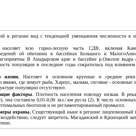
кий в регионе вид с тенденцией уменьшения численности в н
аселяет всю горно-лесную часть СДВ, включая Камч
сведений об обитании в бассейнах Большого и МалогоАиюе
лагоприятны В Анадырском крае и бассейне р.Омолон вьдра 
ность популяции в последние годы сократилась под влиянием
з жизни.
Населяет в основном крупные и средние реки
ямами, где зимует рыба. Хариус, мальма, сиговые - основные 
уктуре популяции отсутствуют.
ющие факторы
. Плотность населения повсюду низкая. В рек
), она составила 0,01-0,06 экз./ км русла (2). К числу основ
оптимальных биотопов и не регламентированный промысел.
меры охраны.
Существующий ныне в регионе лицензионный пр
оздействию, следует запретить. Магаданский и Кроноцкий запо
ении.