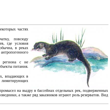
екоторых частях
атку, повсюду
в, где условия
обычна, в реках
 антропогенного
 региона с не
объекты питания.
ах, впадающих в
ных лимитирующих
омысел на выдру в бассейнах отдельных рек, подверженных
ведники, а также ряд заказников играют роль резерватов. Вид