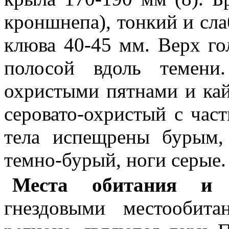
кроншнепа), тонкий и сла
клюва 40-45 мм. Верх го
полосой вдоль темени
охристыми пятнами и кай
серовато-охристый с ча
тела испещрены бурым,
темно-бурый, ноги серые.
Места обитания и
гнездовыми местообит