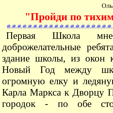
Оль
"Пройди по тихим
@_@_@_@_@_@_@_@_@_@_@_@_@_@_@_@_@_@_@_@_
Первая Школа мне
доброжелательные ребят
здание школы, из окон 
Новый Год между шко
огромную елку и ледяну
Карла Маркса к Дворцу 
городок - по обе сто